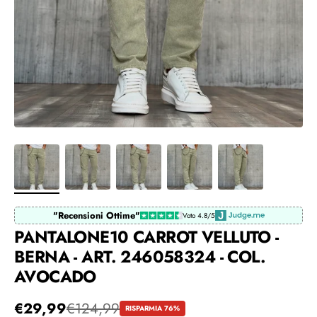
"Recensioni Ottime"
Voto 4.8/5
PANTALONE10 CARROT VELLUTO -
BERNA - ART. 246058324 - COL.
AVOCADO
Prezzo in offerta
€29,99
Prezzo regolare
€124,99
RISPARMIA 76%