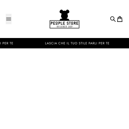
Salta al contenuto
People Store
Cerca
Carrel
PER TE
★
LASCIA CHE IL TUO STILE PARLI PER TE
★