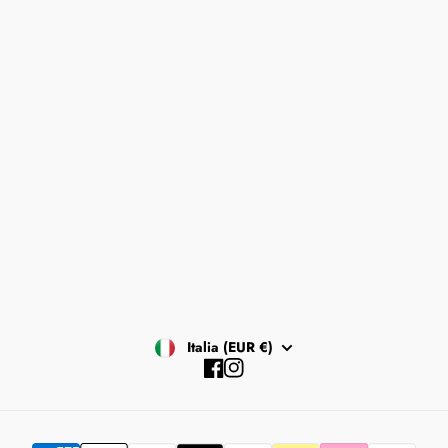
ISCRIVITI
Contattaci
Informativa sulla Privacy e Cookies
Resi e Rimborsi
Informativa sulle Spedizioni
Termini e Condizioni
RICHIEDI RESO SELF
Italia (EUR €)
Facebook
Instagram