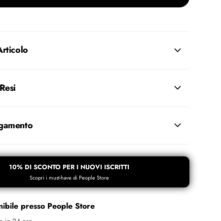
Articolo
 Resi
agamento
10% DI SCONTO PER I NUOVI ISCRITTI
Scopri i must-have di People Store
onibile presso
People Store