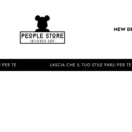
Salta al contenuto
People Store
NEW DR
R TE
★
LASCIA CHE IL TUO STILE PARLI PER TE