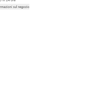
to in 24 ore
ormazioni sul negozio