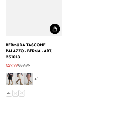
BERMUDA TASCONE
PALAZZO - BERNA - ART.
251013
€29,99
€89,99
Prezzo in offerta
Prezzo regolare
+1
44
46
48