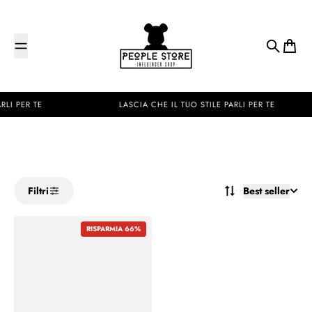
Salta al contenuto
People Store
Cerca
Carrel
RLI PER TE
★
LASCIA CHE IL TUO STILE PARLI PER TE
★
Best seller
Filtri
RISPARMIA 66%